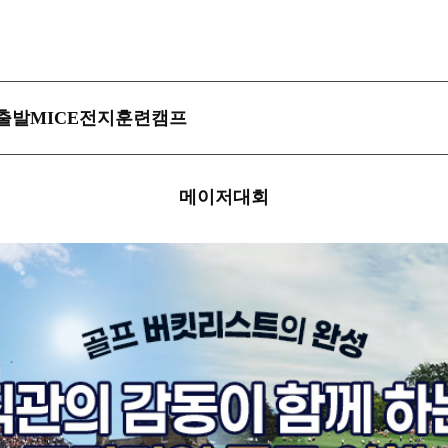
MICE
출발
전지훈련캠프
메이저대회