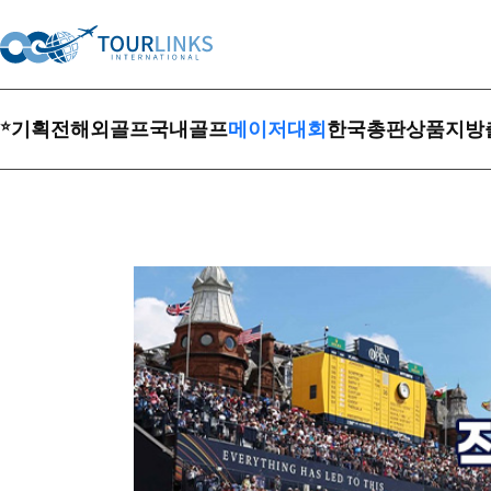
⭐
기획전
해외골프
국내골프
메이저대회
한국총판상품
지방