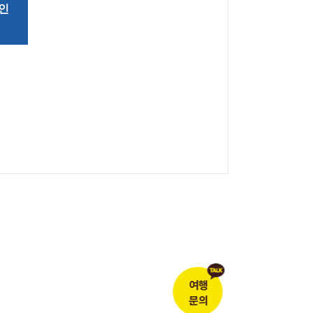
인
여행
문의