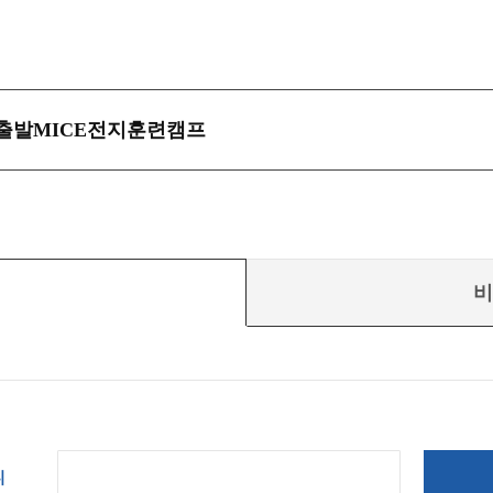
MICE
출발
전지훈련캠프
비
디