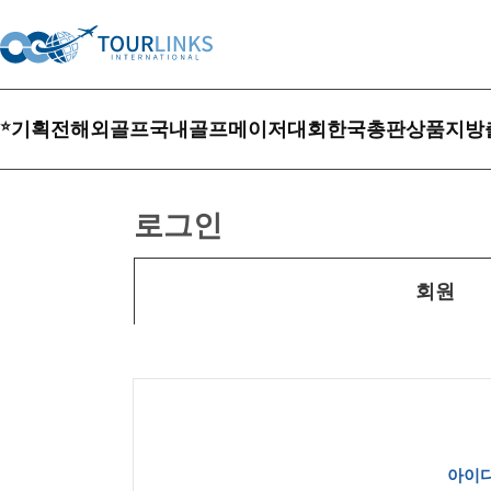
⭐
기획전
해외골프
국내골프
메이저대회
한국총판상품
지방
로그인
회원
아이