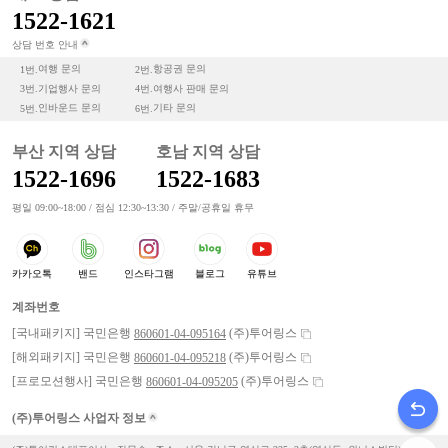
1522-1621
상담 번호 안내
여행 문의
항공권 문의
1번.
2번.
기업행사 문의
여행사 판매 문의
3번.
4번.
인바운드 문의
기타 문의
5번.
6번.
부산 지역 상담
호남 지역 상담
1522-1696
1522-1683
평일 09:00~18:00 / 점심 12:30~13:30 / 주말/공휴일 휴무
카카오톡
밴드
인스타그램
블로그
유튜브
계좌번호
[국내패키지] 국민은행
(주)투어링스
860601-04-095164
[해외패키지] 국민은행
(주)투어링스
860601-04-095218
[프로모션행사] 국민은행
(주)투어링스
860601-04-095205
(주)투어링스 사업자 정보