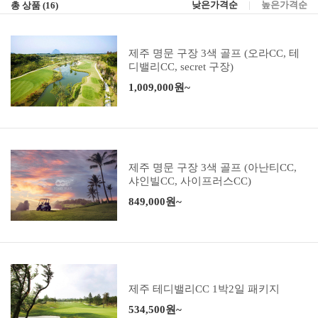
낮은가격순
|
높은가격순
총 상품 (
16
)
제주 명문 구장 3색 골프 (오라CC, 테
디밸리CC, secret 구장)
1,009,000원~
제주 명문 구장 3색 골프 (아난티CC,
샤인빌CC, 사이프러스CC)
849,000원~
제주 테디밸리CC 1박2일 패키지
534,500원~