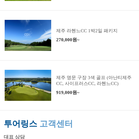
제주 라헨느CC 1박2일 패키지
270,000원~
제주 명문 구장 3색 골프 (아난티제주
CC, 사이프러스CC, 라헨느CC)
919,000원~
투어링스
고객센터
대표 상담