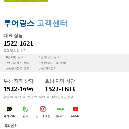
투어링스
고객센터
대표 상담
1522-1621
상담 번호 안내
여행 문의
항공권 문의
1번.
2번.
기업행사 문의
여행사 판매 문의
3번.
4번.
인바운드 문의
기타 문의
5번.
6번.
부산 지역 상담
호남 지역 상담
1522-1696
1522-1683
평일 09:00~18:00 / 점심 12:30~13:30 / 주말/공휴일 휴무
카카오톡
밴드
인스타그램
블로그
유튜브
계좌번호