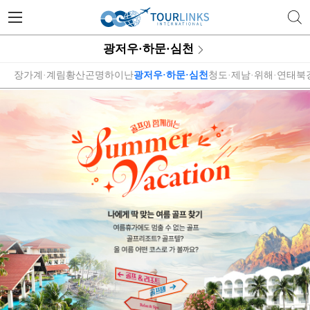
투어링스 | 행복한 골프 여행의 
광저우·하문·심천
장가계·계림
황산
곤명
하이난
광저우·하문·심천
청도·제남·위해·연태
북