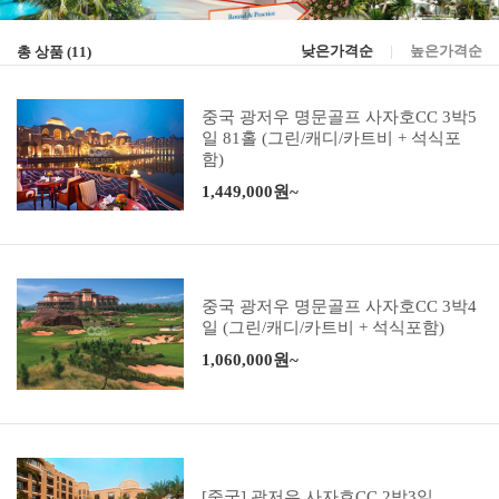
낮은가격순
|
높은가격순
총 상품 (
11
)
중국 광저우 명문골프 사자호CC 3박5
일 81홀 (그린/캐디/카트비 + 석식포
함)
1,449,000원~
중국 광저우 명문골프 사자호CC 3박4
일 (그린/캐디/카트비 + 석식포함)
1,060,000원~
[중국] 광저우 사자호CC 2박3일