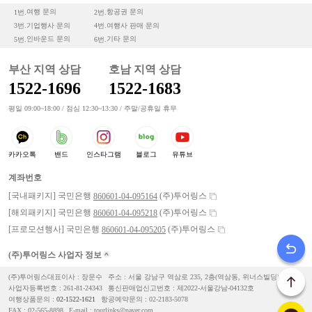
여행 문의
항공권 문의
1번.
2번.
기업행사 문의
여행사 판매 문의
3번.
4번.
인바운드 문의
기타 문의
5번.
6번.
부산 지역 상담
호남 지역 상담
1522-1696
1522-1683
평일 09:00~18:00 / 점심 12:30~13:30 / 주말/공휴일 휴무
카카오톡
밴드
인스타그램
블로그
유튜브
계좌번호
[국내패키지] 국민은행
(주)투어링스
860601-04-095164
[해외패키지] 국민은행
(주)투어링스
860601-04-095218
[프로모션행사] 국민은행
(주)투어링스
860601-04-095205
(주)투어링스 사업자 정보
(주)투어링스대표이사 : 장문수
주소 : 서울 강남구 역삼로 235, 2층(역삼동, 위너스빌딩)
사업자등록번호 : 261-81-24343
통신판매업신고번호 : 제2022-서울강남-04132호
여행상품문의 :
02-1522-1621
항공예약문의 :
02-2183-5078
FAX : 02-565-8898
E-mail : tourlinks@naver.com