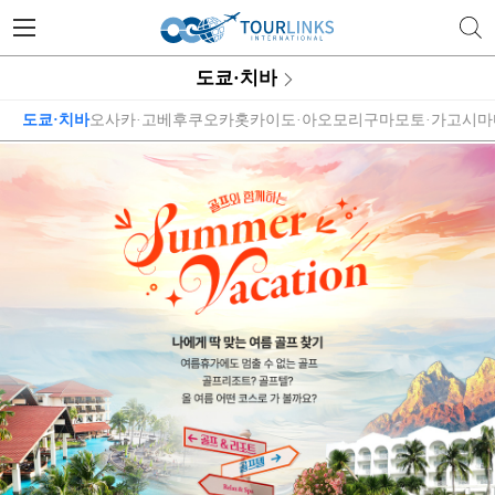
투어링스 | 행복한 골프 여행의 
도쿄·치바
도쿄·치바
오사카·고베
후쿠오카
홋카이도·아오모리
구마모토·가고시마