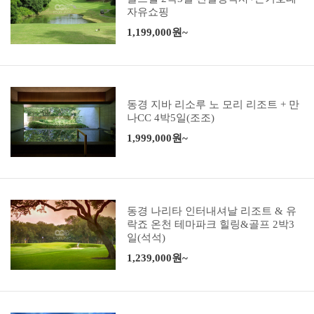
자유쇼핑
1,199,000원~
동경 지바 리소루 노 모리 리조트 + 만
나CC 4박5일(조조)
1,999,000원~
동경 나리타 인터내셔날 리조트 & 유
락죠 온천 테마파크 힐링&골프 2박3
일(석석)
1,239,000원~