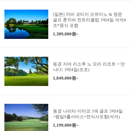
[일본] 치바 코티지 오유미노 & 명문
골프 혼치바 컨트리클럽 3박4일 석석#
조*중식 포함
1,389,000원~
동경 지바 리소루 노 모리 리조트 + 만
나CC 3박4일(조조)
1,849,000원~
동경 나리타 이타코 3색 골프 3박4일
+평일9홀서비스+전식사포함(석석)
1,199,000원~