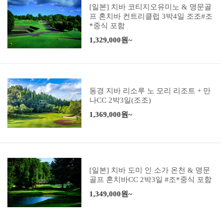
[일본] 치바 코티지오유미노 & 명문골
프 혼치바 컨트리클럽 3박4일 조조#조
*중식 포함
1,329,000원~
동경 지바 리소루 노 모리 리조트 + 만
나CC 2박3일(조조)
1,369,000원~
[일본] 치바 도미 인 소가 온천 & 명문
골프 혼치바CC 2박3일 #조*중식 포함
1,349,000원~