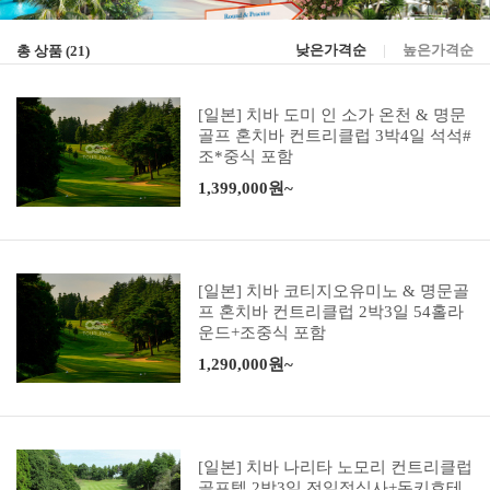
낮은가격순
|
높은가격순
총 상품 (
21
)
[일본] 치바 도미 인 소가 온천 & 명문
골프 혼치바 컨트리클럽 3박4일 석석#
조*중식 포함
1,399,000원~
[일본] 치바 코티지오유미노 & 명문골
프 혼치바 컨트리클럽 2박3일 54홀라
운드+조중식 포함
1,290,000원~
[일본] 치바 나리타 노모리 컨트리클럽
골프텔 2박3일 전일정식사+돈키호테