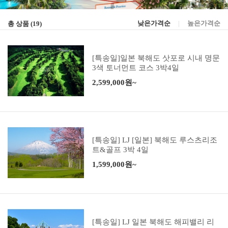
낮은가격순
|
높은가격순
총 상품 (
19
)
[특송일]일본 북해도 삿포로 시내 명문
3색 토너먼트 코스 3박4일
2,599,000원~
[특송일] LJ [일본] 북해도 루스츠리조
트&골프 3박 4일
1,599,000원~
[특송일] LJ 일본 북해도 해피밸리 리