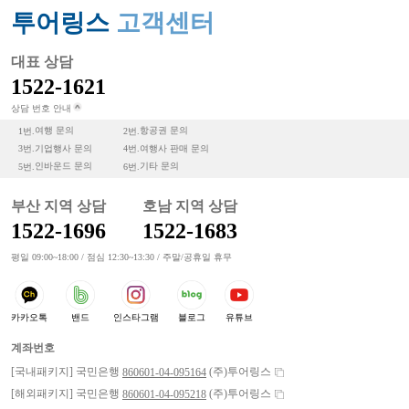
투어링스
고객센터
대표 상담
1522-1621
상담 번호 안내
여행 문의
항공권 문의
1번.
2번.
기업행사 문의
여행사 판매 문의
3번.
4번.
인바운드 문의
기타 문의
5번.
6번.
부산 지역 상담
호남 지역 상담
1522-1696
1522-1683
평일 09:00~18:00 / 점심 12:30~13:30 / 주말/공휴일 휴무
카카오톡
밴드
인스타그램
블로그
유튜브
계좌번호
[국내패키지] 국민은행
(주)투어링스
860601-04-095164
[해외패키지] 국민은행
(주)투어링스
860601-04-095218