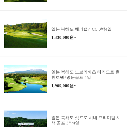
일본 북해도 해피밸리CC 3박4일
1,330,000원~
일본 북해도 노보리베츠 타키모토 온
천호텔+명문골프 4일
1,969,000원~
일본 북해도 삿포로 시내 프리미엄 3
색 골프 3박4일