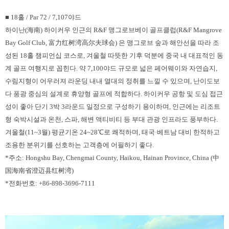
■ 18홀 / Par 72 / 7,107야드
하이난(海南) 하이커우 인근의 R&F 맹그로브베이 골프클럽(R&F Mangrove
Bay Golf Club, 富力红树湾高尔夫球会) 은 맹그로브 숲과 해안선을 따라 조
성된 18홀 챔피언십 코스로, 겨울철 따뜻한 기후 덕분에 중국 내 대표적인 동
계 골프 여행지로 꼽힌다. 약 7,100야드 규모로 넓은 페어웨이와 자연습지,
수림지형이 어우러져 라운딩 내내 열대의 정취를 느낄 수 있으며, 난이도보
다 풍광 중심의 설계로 휴양형 골프에 적합하다. 하이커우 공항 및 도심 접근
성이 좋아 단기 3박 3라운드 일정으로 구성하기 용이하며, 인근에는 리조트
형 숙박시설과 온천, 스파, 해변 액티비티 등 부대 관광 인프라도 풍부하다.
겨울철(11~3월) 평균기온 24~28℃로 쾌적하며, 태국·베트남 대비 한적하고
조용한 분위기를 선호하는 고객층에 어필하기 좋다.
*주소: Hongshu Bay, Chengmai County, Haikou, Hainan Province, China (中
国海南省澄迈县红树湾)
*전화번호: +86-898-3696-7111