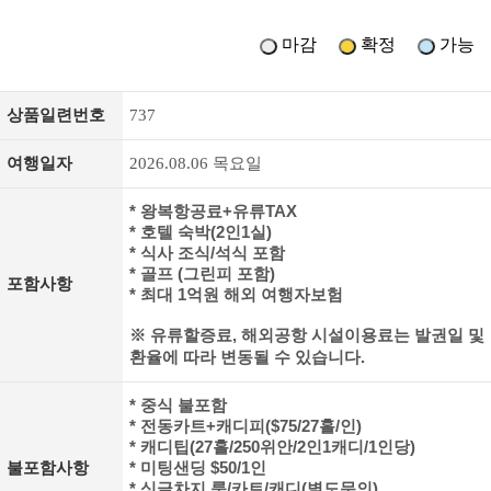
마감
확정
가능
상품일련번호
737
여행일자
2026.08.06 목요일
* 왕복항공료+유류TAX
* 호텔 숙박(2인1실)
* 식사 조식/석식 포함
* 골프 (그린피 포함)
포함사항
* 최대 1억원 해외 여행자보험
※ 유류할증료, 해외공항 시설이용료는 발권일 및
환율에 따라 변동될 수 있습니다.
* 중식 불포함
* 전동카트+캐디피($75/27홀/인)
* 캐디팁(27홀/250위안/2인1캐디/1인당)
불포함사항
* 미팅샌딩 $50/1인
* 싱글차지 룸/카트/캐디(별도문의)