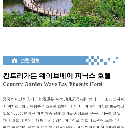
컨트리가든 웨이브베이 피닉스 호텔
Country Garden Wave Bay Phoenix Hotel
중국 하이난성 청메이현(澄迈县) 대펑만(龙凤湾) 웨이브베이 리조트 단지 내
에 위치한 5성급 유럽풍 리조트형 호텔이다. 약 100여 개의 객실을 보유하고
있으며, 2016년 개관 이후 가족·단체 고객을 중심으로 꾸준히 이용되고 있
다. 리조트 내부에는 대형 야외수영장, 어린이풀, 피트니스센터, 스파, 미니
골프, 배드민턴 코트, 키즈존 등 다양한 부대시설이 갖춰져 있어 휴양과 레저