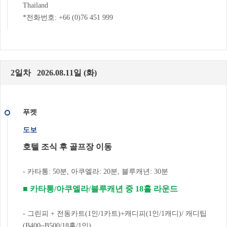
Thailand
*전화번호: +66 (0)76 451 999
2일차 2026.08.11일 (화)
푸켓
도보
호텔 조식 후 골프장 이동
- 카타통: 50분, 아쿠엘라: 20분, 블루캐년: 30분
■ 카타통/아쿠엘라/블루캐년 중 18홀 라운드
- 그린피 + 전동카트(1인/1카트)+캐디피(1인/1캐디)/ 캐디팁
(B400~B500/18홀/1인)