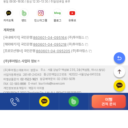
평일 09:00~18:00 / 점심 12:30~13:30 / 주말/공휴일 휴무
카카오톡
밴드
인스타그램
블로그
유튜브
계좌번호
[국내패키지] 국민은행
(주)투어링스
860601-04-095164
[해외패키지] 국민은행
(주)투어링스
860601-04-095218
[프로모션행사] 국민은행
(주)투어링스
860601-04-095205
(주)투어링스 사업자 정보
(주)투어링스대표이사 : 장문수
주소 : 서울 강남구 역삼로 235, 2층(역삼동, 위너스빌딩)
사업자등록번호 : 261-81-24343
통신판매업신고번호 : 제2022-서울강남-04132호
여행상품문의 :
02-1522-1621
항공예약문의 :
02-2183-5078
FAX : 02-565-8898
E-mail : tourlinks@naver.com
개인정보보호책임자 : 책임자 이희형
COPYRIGHT 2022 Tourlinks Co., Ltd. ALL RIGHTS RESERVED.
여행
이용약관
여행약관
개인정보처리방침
견적 문의