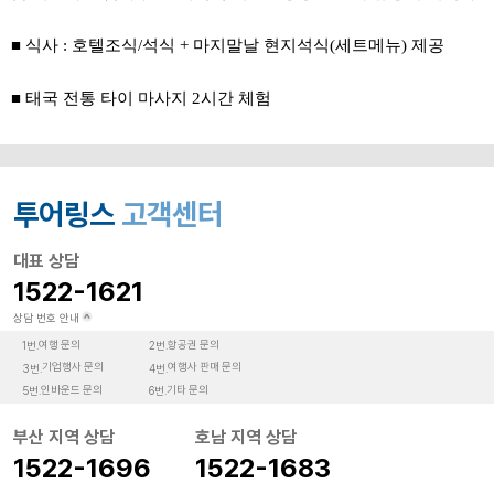
■ 식사 : 호텔조식/석식 + 마지말날 현지석식(세트메뉴) 제공
■ 태국 전통 타이 마사지 2시간 체험
투어링스
고객센터
대표 상담
1522-1621
상담 번호 안내
여행 문의
항공권 문의
1번.
2번.
기업행사 문의
여행사 판매 문의
3번.
4번.
인바운드 문의
기타 문의
5번.
6번.
부산 지역 상담
호남 지역 상담
1522-1696
1522-1683