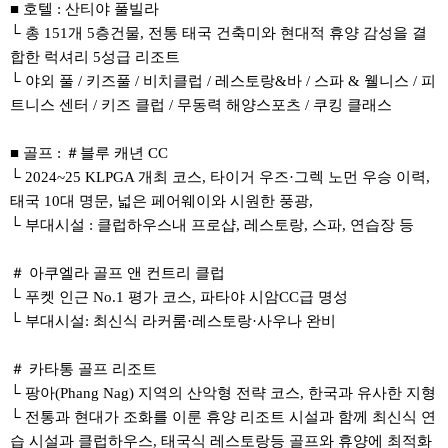
■ 호텔 : 산티야 풀빌라
└ 총 151개 5층건물, 전통 태국 건축미와 현대적 휴양 감성을 결
합한 럭셔리 5성급 리조트
└ 야외 풀 / 키즈풀 / 비치클럽 / 레스토랑&바 / 스파 & 웰니스 / 피
트니스 센터 / 키즈 클럽 / 무동력 해양스포츠 / 쿠킹 클래스
■ 골프 : ＃블루 캐년 CC
└ 2024~25 KLPGA 개최 코스, 타이거 우즈·그렉 노먼 우승 이력,
태국 10대 명문, 넓은 페어웨이와 시원한 풍광,
└ 부대시설 : 클럽하우스내 프로샵, 레스토랑, 스파, 연습장 등
＃ 아쿠엘라 골프 앤 컨트리 클럽
└ 푸켓 인근 No.1 평가 코스, 파타야 시암CC급 명성
└ 부대시설: 최신식 라커룸·레스토랑·사우나 완비
＃ 카타통 골프 리조트
└ 팡아(Phang Nag) 지역의 산악형 전략 코스, 한국과 유사한 지형
└ 전통과 현대가 조화를 이룬 휴양 리조트 시설과 함께 최신식 연
습 시설과 클럽하우스, 태국식 레스토랑등 골프와 휴양에 최적화