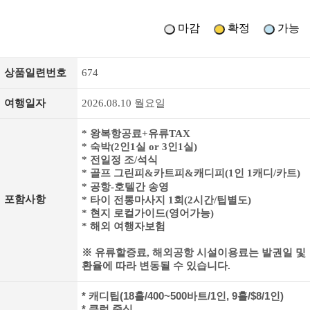
마감
확정
가능
상품일련번호
674
여행일자
2026.08.10 월요일
* 왕복항공료+유류TAX
* 숙박(2인1실 or 3인1실)
* 전일정 조/석식
* 골프 그린피&카트피&캐디피(1인 1캐디/카트)
* 공항-호텔간 송영
포함사항
* 타이 전통마사지 1회(2시간/팁별도)
* 현지 로컬가이드(영어가능)
* 해외 여행자보험
※ 유류할증료, 해외공항 시설이용료는 발권일 및
환율에 따라 변동될 수 있습니다.
* 캐디팁(18홀/400~500바트/1인, 9홀/$8/1인)
* 클럽 중식