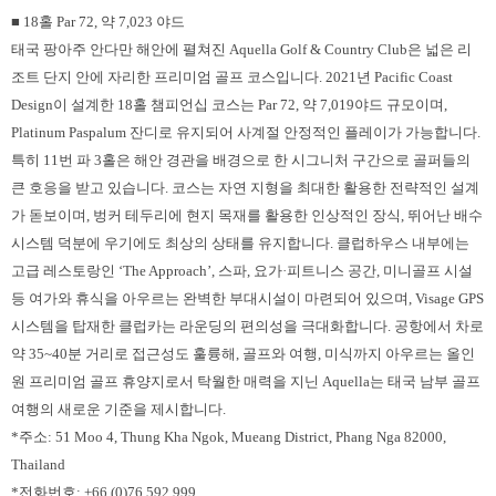
■ 18홀 Par 72, 약 7,023 야드
태국 팡아주 안다만 해안에 펼쳐진 Aquella Golf & Country Club은 넓은 리
조트 단지 안에 자리한 프리미엄 골프 코스입니다. 2021년 Pacific Coast
Design이 설계한 18홀 챔피언십 코스는 Par 72, 약 7,019야드 규모이며,
Platinum Paspalum 잔디로 유지되어 사계절 안정적인 플레이가 가능합니다.
특히 11번 파 3홀은 해안 경관을 배경으로 한 시그니처 구간으로 골퍼들의
큰 호응을 받고 있습니다. 코스는 자연 지형을 최대한 활용한 전략적인 설계
가 돋보이며, 벙커 테두리에 현지 목재를 활용한 인상적인 장식, 뛰어난 배수
시스템 덕분에 우기에도 최상의 상태를 유지합니다. 클럽하우스 내부에는
고급 레스토랑인 ‘The Approach’, 스파, 요가·피트니스 공간, 미니골프 시설
등 여가와 휴식을 아우르는 완벽한 부대시설이 마련되어 있으며, Visage GPS
시스템을 탑재한 클럽카는 라운딩의 편의성을 극대화합니다. 공항에서 차로
약 35~40분 거리로 접근성도 훌륭해, 골프와 여행, 미식까지 아우르는 올인
원 프리미엄 골프 휴양지로서 탁월한 매력을 지닌 Aquella는 태국 남부 골프
여행의 새로운 기준을 제시합니다.
*주소: 51 Moo 4, Thung Kha Ngok, Mueang District, Phang Nga 82000,
Thailand
*전화번호: +66 (0)76 592 999