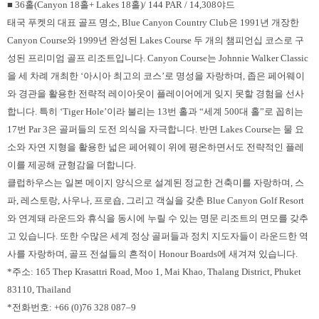
■ 36홀(Canyon 18홀+ Lakes 18홀)/ 144 PAR / 14,308야드
태국 푸켓의 대표 골프 명소, Blue Canyon Country Club은 1991년 개장한
Canyon Course와 1999년 완성된 Lakes Course 두 개의 챔피언십 코스로 구
성된 프리미엄 골프 리조트입니다. Canyon Course는 Johnnie Walker Classic
을 세 차례 개최한 ‘아시아 최고의 코스’로 명성을 자랑하며, 좁은 페어웨이
와 경관을 활용한 전략적 레이아웃이 플레이어에게 잊지 못할 경험을 선사
합니다. 특히 ‘Tiger Hole’이라 불리는 13번 홀과 “세계 500대 홀”로 꼽히는
17번 Par 3은 골퍼들의 도전 의식을 자극합니다. 반면 Lakes Course는 물 요
소와 자연 지형을 활용한 넓은 페어웨이 위에 평온하면서도 전략적인 플레
이를 제공해 균형감을 더합니다.
클럽하우스는 일본 메이지 양식으로 설계된 정교한 건축미를 자랑하며, 스
파, 레스토랑, 사우나, 프로숍, 그리고 객실을 갖춘 Blue Canyon Golf Resort
와 연계돼 라운드와 휴식을 동시에 누릴 수 있는 명문 리조트의 면모를 갖추
고 있습니다. 또한 수많은 세계 정상 골퍼들과 정치 지도자들이 라운드한 역
사를 자랑하며, 골프 전설들의 흔적이 Honour Boards에 새겨져 있습니다.
*주소: 165 Thep Krasattri Road, Moo 1, Mai Khao, Thalang District, Phuket
83110, Thailand
*전화번호: +66 (0)76 328 087–9