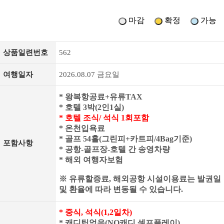
마감
확정
가능
상품일련번호
562
여행일자
2026.08.07 금요일
* 왕복항공료+유류TAX
* 호텔 3박(2인1실)
* 호텔 조식/ 석식 1회포함
* 온천입욕료
* 골프 54홀(그린피+카트피/4Bag기준)
포함사항
* 공항-골프장-호텔 간 송영차량
* 해외 여행자보험
※ 유류할증료, 해외공항 시설이용료는 발권일
및 환율에 따라 변동될 수 있습니다.
* 중식, 석식(1,2일차)
* 캐디팁없음(NO캐디 셀프플레이)