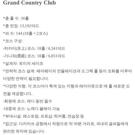
Grand Country Club
*총 홀 수: 36홀
*총 전장: 13,192야드
*파 수: 144 (18홀 × 2코스)
*코스 구성:
-히카미(氷上) 코스: 18홀 / 6,341야드
-가니와(鹿庭) 코스: 18홀 / 6,851야드
*설계자: 토미자 세이조
*전략적 코스 설계: 페어웨이의 언듈레이션과 도그렉 홀 등이 조화를 이루어
다양한 전략이 필요합니다.
*다양한 지형: 각 코스마다 특색 있는 지형과 레이아웃으로 매 홀 새로운 도
전을 제공합니다.
-회원제 코스: 캐디 동반 필수
-대중제 코스: 노캐디 플레이 가능
*부대시설: 레스토랑, 프로샵, 락커룸, 연습장 등
*접근성: 다카마쓰 공항에서 차량으로 약 30분 거리로, 국내외 골퍼들에게
편리한 위치에 있습니다.