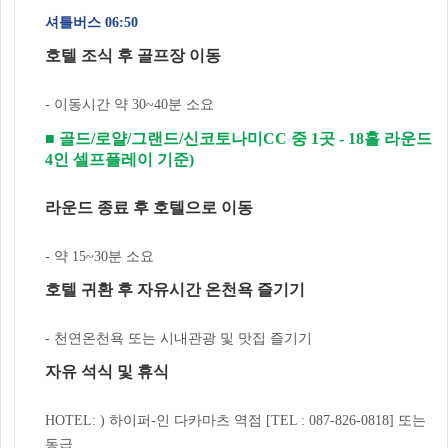
셔틀버스 06:50
호텔 조식 후 골프장 이동
- 이동시간 약 30~40분 소요
■ 골드/로얄/그랜드/신코토나미CC 중 1곳 - 18홀 라운드
4인 셀프플레이 기준)
라운드 종료 후 호텔으로 이동
- 약 15~30분 소요
호텔 귀환 후 자유시간 온천욕 즐기기
- 천연온천욕 또는 시내관광 및 맛집 즐기기
자유 석식 및 휴식
HOTEL: ) 하이퍼-인 다카마츠 역점 [TEL : 087-826-0818] 또는
동급