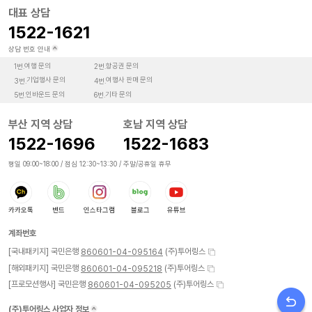
대표 상담
1522-1621
상담 번호 안내
여행 문의
항공권 문의
1번.
2번.
기업행사 문의
여행사 판매 문의
3번.
4번.
인바운드 문의
기타 문의
5번.
6번.
부산 지역 상담
호남 지역 상담
1522-1696
1522-1683
평일 09:00~18:00 / 점심 12:30~13:30 / 주말/공휴일 휴무
카카오톡
밴드
인스타그램
블로그
유튜브
계좌번호
[국내패키지] 국민은행
(주)투어링스
860601-04-095164
[해외패키지] 국민은행
(주)투어링스
860601-04-095218
[프로모션행사] 국민은행
(주)투어링스
860601-04-095205
(주)투어링스 사업자 정보