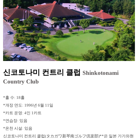
신코토나미 컨트리 클럽
Shinkotonami
Country Club
*홀 수: 18홀
*개장 연도: 1996년 6월 11일
*카트 운영: 4인 1카트
*연습장: 있음
*온천 시설: 있음
신코토나미 컨트리 클럽(タカガワ新琴南ゴルフ倶楽部)**은 일본 가가와현