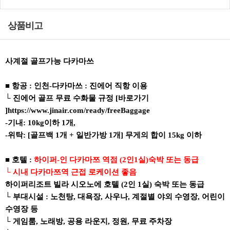
상품비고
사계절 골프가능 다카마쓰
■ 항공 : 인천-다카마쓰 : 진에어 직항 이용
└ 진에어 골프 무료 수화물 규정 [바로가기
]https://www.jinair.com/ready/freeBaggage
-기내: 10kg이하 1개,
-위탁: [골프백 1개 + 일반가방 1개] 무게의 합이 15kg 이하
■ 호텔 :
하이퍼-인 다카마쯔 역점 (2인1실)숙박 또는 동급
└ 시내 다카마쯔역 근접 로케이션 좋음
하이퍼리조트 빌라 시오노에 호텔 (2인 1실) 숙박 또는 동급
└ 부대시설 : 노천탕, 대욕장, 사우나, 계절별 야외 수영장, 어린이
수영장 등
└ 게임룸, 노래방, 공용 라운지, 정원, 무료 주차장