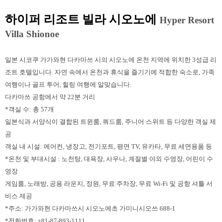
하이퍼 리조트 빌라 시오노에
Hyper Resort
Villa Shionoe
일본 시코쿠 가가와현 다카마쓰 시의 시오노에 온천 지역에 위치한 3성급 리
조트 호텔입니다. 자연 속에서 온천과 휴식을 즐기기에 적합한 숙소로, 가족
여행이나 골프 투어, 힐링 여행에 알맞습니다.
다카마쓰 공항에서 약 22분 거리
*객실 수: 총 57개
일본식과 서양식이 결합된 트윈룸, 쿼드룸, 주니어 스위트 등 다양한 객실 제
공
객실 내 시설: 에어컨, 냉장고, 전기포트, 평면 TV, 유카타, 무료 세면용품 등
*온천 및 부대시설 : 노천탕, 대욕장, 사우나, 계절별 야외 수영장, 어린이 수
영장
게임룸, 노래방, 공용 라운지, 정원, 무료 주차장, 무료 Wi-Fi 및 공항 셔틀 서
비스 제공
*주소: 가가와현 다카마쓰시 시오노에초 가미니시오쓰 688-1
*전화번호: +81-87-893-1111