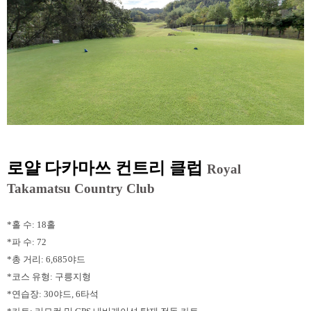
로얄 다카마쓰 컨트리 클럽
Royal
Takamatsu Country Club
*홀 수: 18홀
*파 수: 72
*총 거리: 6,685야드
*코스 유형: 구릉지형
*연습장: 30야드, 6타석