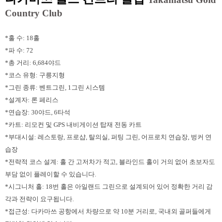
Country Club
*홀 수: 18홀
*파 수: 72
*총 거리: 6,684야드
*코스 유형: 구릉지형
*그린 종류: 벤트그린, 1그린 시스템
*설계자: 론 페리스
*연습장: 30야드, 6타석
*카트: 리모컨 및 GPS 내비게이션 탑재 전동 카트
*부대시설: 레스토랑, 프로샵, 탈의실, 퍼팅 그린, 어프로치 연습장, 벙커 연
습장
*전략적 코스 설계: 홀 간 고저차가 적고, 블라인드 홀이 거의 없어 초보자도
부담 없이 플레이할 수 있습니다.
*시그니처 홀: 18번 홀은 아일랜드 그린으로 설계되어 있어 정확한 거리 감
각과 전략이 요구됩니다.
*접근성: 다카마쓰 공항에서 차량으로 약 10분 거리로, 국내외 골퍼들에게