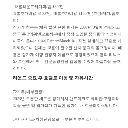
-18홀라운드캐디피/팁:$30/인
-9홀추가비용-$100/인, 18홀추가비용-$160/인(그린/캐디/팁포
함)
장가계 천문동 체육 발전 유한 회사는 2007년 3월에 성립되고
중국 돈 2억위엔으로정부에서 중점 도입한 중외합작 기업이다.
미국의 톱디자이너 RichardMandell이 직접 설계하고 27홀로 기
획되었으나 현재는 18홀이 완수된 산지 풍격의 골프장이다. 매
홀은 장가계 여행 관광지 이름으로 명명되었으며 홀의 티박스
와 그린에서 모두 천문동경관을 감상할 수있어 아름다운 골프
장이다.
라운드 종료 후 호텔로 이동 및 자유시간
72기루(내부관광)
2023년 오픈한 새로운 장가계시 랜드마크로 화려한 조명아래
각종 공연 및 먹거리가 가득한 장가계 내 핫플레이스입니다
.※타사비교-차창관광으로 대부분 이루어집니다.