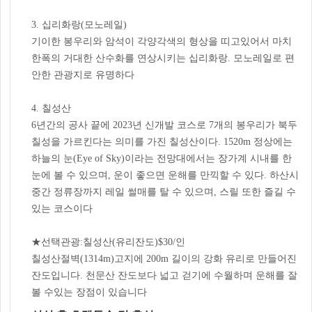
3. 십리화랑(모노레일)
기이한 봉우리와 암석이 각양각색의 형상을 띠고있어서 마치
한폭의 거대한 산수화를 연상시키는 십리화랑. 모노레일로 편
안한 관광지로 유명하다
4. 칠성산
6년간의 공사 끝에 2023년 신개발 코스로 7개의 봉우리가 북두
칠성을 가르킨다는 의미를 가진 칠성산이다. 1520m 정상에는
하늘의 눈(Eye of Sky)이라는 전망대에서는 장가계 시내를 한
눈에 볼 수 있으며, 운이 좋으면 운해를 만끽할 수 있다. 하산시
중간 정류장까지 레일 썰매를 탈 수 있으며, 스릴 또한 즐길 수
있는 코스이다
★선택관광:칠성산(유리잔도)$30/인
칠성산절벽(1314m)고지에 200m 길이의 강화 유리로 만들어진
잔도입니다. 천문산 잔도보다 넓고 걷기에 수월하며 운해를 잘
볼 수있는 장점이 있습니다