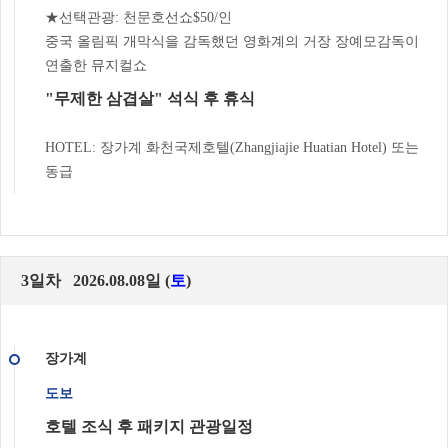
★선택관광: 천문호선쇼$50/인
중국 올림픽 개막식을 감독했던 영화계의 거장 장예모감독이
연출한 뮤지컬쇼
"무제한 삼겹살" 석식 후 휴식
HOTEL: 장가계 화천국제호텔(Zhangjiajie Huatian Hotel) 또는
동급
3일차 2026.08.08일 (
토
)
장가계
도보
호텔 조식 후 패키지 관광일정