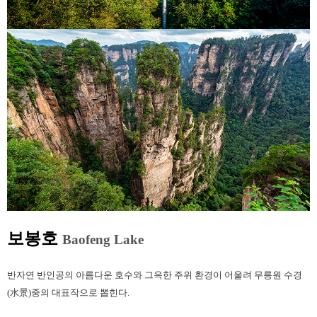
보봉호
Baofeng Lake
반자연 반인공의 아름다운 호수와 그윽한 주위 환경이 어울려 무릉원 수경
(水景)중의 대표작으로 뽑힌다.