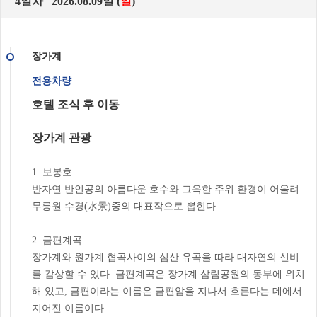
4일차 2026.08.09일 (
일
)
장가계
전용차량
호텔 조식 후 이동
장가계 관광
1. 보봉호
반자연 반인공의 아름다운 호수와 그윽한 주위 환경이 어울려
무릉원 수경(水景)중의 대표작으로 뽑힌다.
2. 금편계곡
장가계와 원가계 협곡사이의 심산 유곡을 따라 대자연의 신비
를 감상할 수 있다. 금편계곡은 장가계 삼림공원의 동부에 위치
해 있고, 금편이라는 이름은 금편암을 지나서 흐른다는 데에서
지어진 이름이다.