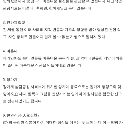
명해졌습니다. 풍경구의 아름다운 절경들을 관광할 수 있습니다. 대표적인
관광지로는 미혼대, 후화원, 천하제일교 등이 있습니다.
3. 천하제일교
긴 세월 동안 여러 차례의 지각 변동과 기후의 영향을 받아 형성된 천연 석
교. 자연 풍화로 만들어져 쉽게 볼 수 없는 지형으로 알려져 있다
4. 미혼대
바라만봐도 숨이 멎을듯 아름다운 봉우리 숲. 잘 깍아내린듯한 기암 괴석들
이 즐비해 아름다운 장관을 만들어내고 있습니다.
5. 양가계
장가계 삼림공원 서북부에 위치한 양가계 동쪽으로는 원가계 풍경구와 맞
닿아 있습니다. 한폭의 그림을 연상시키는 양가계의 원시림은 험준한 산으
로 정평나있기도 합니다.
6. 천연장성(天然⻓城)
8개의 웅장한 석봉이 마치 거대한 장성을 이루는 듯 보이는 데 이는 양씨 가