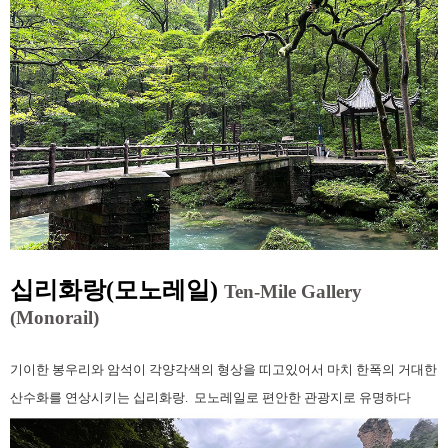
십리화랑(모노레일)
Ten-Mile Gallery
(Monorail)
기이한 봉우리와 암석이 각양각색의 형상을 띠고있어서 마치 한폭의 거대한
산수화를 연상시키는 십리화랑. 모노레일로 편안한 관광지로 유명하다