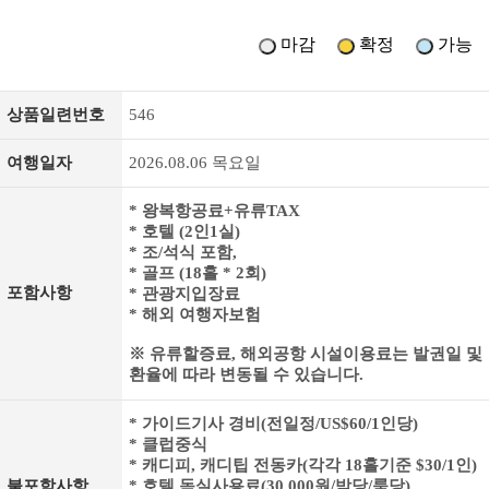
마감
확정
가능
상품일련번호
546
여행일자
2026.08.06 목요일
* 왕복항공료+유류TAX
* 호텔 (2인1실)
* 조/석식 포함,
* 골프 (18홀 * 2회)
포함사항
* 관광지입장료
* 해외 여행자보험
※ 유류할증료, 해외공항 시설이용료는 발권일 및
환율에 따라 변동될 수 있습니다.
* 가이드기사 경비(전일정/US$60/1인당)
* 클럽중식
* 캐디피, 캐디팁 전동카(각각 18홀기준 $30/1인)
불포함사항
* 호텔 독실사용료(30,000원/박당/룸당)