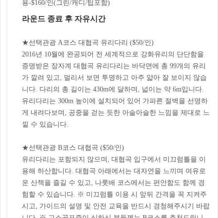
용-$160/인(그린/캐디/팁포함)
라운드 종료 후 자유시간
★선택관광 A코스 대협곡 유리다리 ($50/인)
2016년 10월에 완공되어 전 세계적으로 강화유리의 단단함을
증명받은 장자계 대협곡 유리다리는 바닥면에 총 99개의 유리
가 깔려 있고, 멀리서 보면 투명하고 아주 얇아 잘 보이지 않습
니다. 다리의 총 길이는 430m에 달하며, 넓이는 약 6m입니다.
유리다리는 300m 높이에 설치되어 있어 가파른 절벽을 선명하
게 내려다보며, 공중을 걷는 듯한 아슬아슬한 느낌을 제대로 느
낄 수 있습니다.
★선택관광 B코스 대협곡 ($50/인)
유리다리는 포함되지 않으며, 대협곡 입구에서 미끄럼틀을 이
용해 하산합니다. 대협곡 아래에서는 대자연을 느끼며 여유로
운 산책을 즐길 수 있고, 나룻배 코스에서는 편안함도 함께 경
험할 수 있습니다. ※ 미끄럼틀 이용 시 앞뒤 간격을 꼭 지켜주
시고, 가이드의 설명 및 안전 교육을 반드시 경청해주시기 바랍
니다. ※ 고소공포증이 심하신 분들께는 B코스를 추천드립니