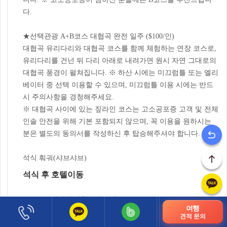
다.
★선택관광 A+B코스 대협곡 완전 일주 ($100/인)
대협곡 유리다리와 대협곡 코스를 함께 체험하는 연장 코스로,
유리다리를 건넌 뒤 다리 아래로 내려가면 원시 자연 그대로의
대협곡 풍경이 펼쳐집니다. ※ 하산 시에는 미끄럼틀 또는 엘리
베이터 중 선택 이용할 수 있으며, 미끄럼틀 이용 시에는 반드
시 주의사항을 경청해주세요.
※ 대협곡 사이에 있는 짚라인 코스는 고소공포증 고객 및 전체
인솔 안전을 위해 기본 포함되지 않으며, 꼭 이용을 원하시는
분은 별도의 동의서를 작성하신 후 탑승해주셔야 합니다.
석식 훠궈(샤브샤브)
석식 후 호텔이동
HOTEL: 장가계 화천국제호텔(Zhangjiajie Huatian Hotel) 또는
여행
동급
견적 문의