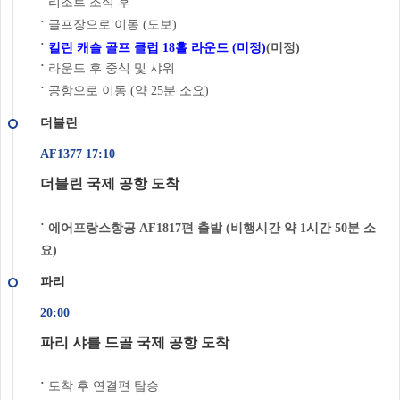
리조트 조식 후
˙
골프장으로 이동 (도보)
˙
˙
킬린 캐슬 골프 클럽 18홀 라운드 (미정)
(미정)
라운드 후 중식 및 샤워
˙
공항으로 이동 (약 25분 소요)
˙
더블린
AF1377 17:10
더블린 국제 공항 도착
˙ 에어프랑스항공 AF1817편 출발 (비행시간 약 1시간 50분 소
요)
파리
20:00
파리 샤를 드골 국제 공항 도착
도착 후 연결편 탑승
˙