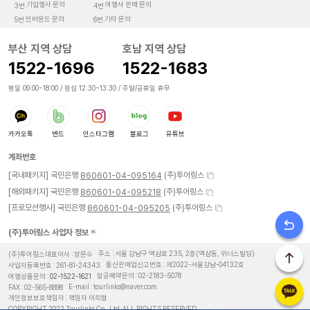
기업행사 문의
여행사 판매 문의
3번.
4번.
인바운드 문의
기타 문의
5번.
6번.
부산 지역 상담
호남 지역 상담
1522-1696
1522-1683
평일 09:00~18:00 / 점심 12:30~13:30 / 주말/공휴일 휴무
카카오톡
밴드
인스타그램
블로그
유튜브
계좌번호
[국내패키지] 국민은행
(주)투어링스
860601-04-095164
[해외패키지] 국민은행
(주)투어링스
860601-04-095218
[프로모션행사] 국민은행
(주)투어링스
860601-04-095205
(주)투어링스 사업자 정보
(주)투어링스대표이사 : 장문수
주소 : 서울 강남구 역삼로 235, 2층(역삼동, 위너스빌딩)
사업자등록번호 : 261-81-24343
통신판매업신고번호 : 제2022-서울강남-04132호
여행상품문의 :
02-1522-1621
항공예약문의 :
02-2183-5078
FAX : 02-565-8898
E-mail : tourlinks@naver.com
개인정보보호책임자 : 책임자 이희형
COPYRIGHT 2022 Tourlinks Co., Ltd. ALL RIGHTS RESERVED.