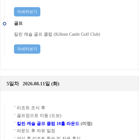
자세히보기
골프
킬린 캐슬 골프 클럽 (Killeen Castle Golf Club)
자세히보기
5일차 2026.08.11일 (화)
리조트 조식 후
˙
골프장으로 이동 (도보)
˙
˙
킬린 캐슬 골프 클럽 18홀 라운드
(미정)
라운드 후 자유 일정
˙
석식 후 리조트 투숙 및 자유 휴식
˙