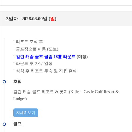
3일차 2026.08.09일 (
일
)
리조트 조식 후
˙
골프장으로 이동 (도보)
˙
˙
킬린 캐슬 골프 클럽 18홀 라운드
(미정)
라운드 후 자유 일정
˙
석식 후 리조트 투숙 및 자유 휴식
˙
호텔
킬린 캐슬 골프 리조트 & 롯지 (Killeen Castle Golf Resort &
Lodges)
자세히보기
골프