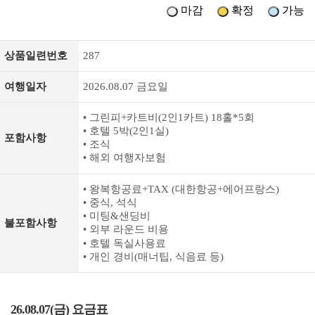
마감
확정
가능
상품일련번호
287
여행일자
2026.08.07 금요일
• 그린피+카트비(2인1카트) 18홀*5회
• 호텔 5박(2인1실)
포함사항
• 조식
• 해외 여행자보험
• 왕복항공료+TAX (대한항공+에어프랑스)
• 중식, 석식
• 미팅&샌딩비
불포함사항
• 외부 라운드 비용
• 호텔 독실사용료
• 개인 경비(매너팁, 식음료 등)
26.08.07(금) 요금표