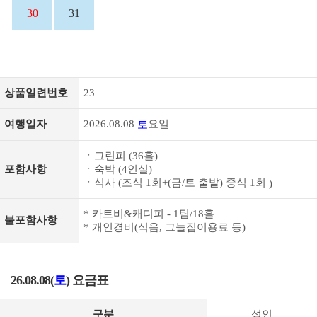
30
31
상품일련번호
23
여행일자
2026.08.08
요일
토
ㆍ그린피 (36홀
)
포함사항
ㆍ숙박 (4인실
)
ㆍ식사 (조식 1회+(금/토 출발) 중식 1회
)
* 카트비&캐디피 - 1팀/18홀
불포함사항
* 개인경비(식음, 그늘집이용료 등)
26.08.08(
토
) 요금표
구분
성인