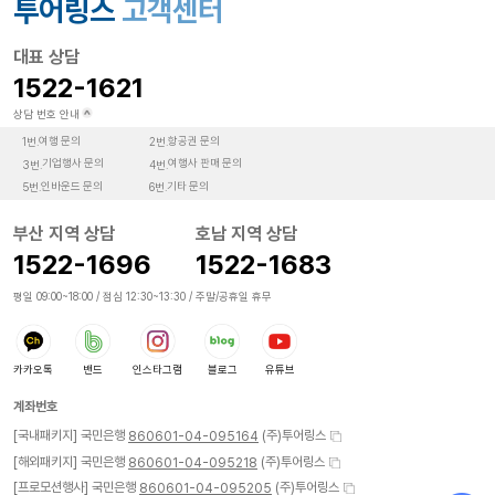
투어링스
고객센터
대표 상담
1522-1621
상담 번호 안내
여행 문의
항공권 문의
1번.
2번.
기업행사 문의
여행사 판매 문의
3번.
4번.
인바운드 문의
기타 문의
5번.
6번.
부산 지역 상담
호남 지역 상담
1522-1696
1522-1683
평일 09:00~18:00 / 점심 12:30~13:30 / 주말/공휴일 휴무
카카오톡
밴드
인스타그램
블로그
유튜브
계좌번호
[국내패키지] 국민은행
(주)투어링스
860601-04-095164
[해외패키지] 국민은행
(주)투어링스
860601-04-095218
[프로모션행사] 국민은행
(주)투어링스
860601-04-095205