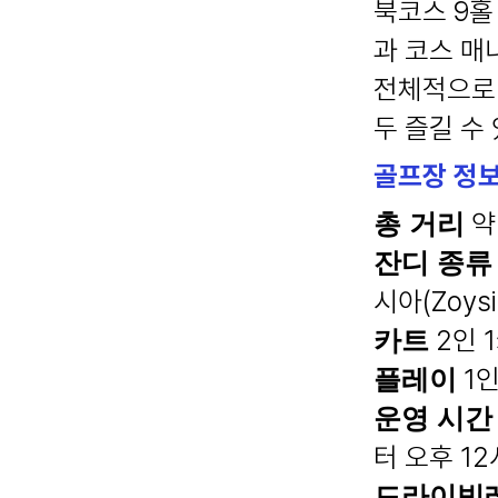
북코스 9홀
과 코스 매
전체적으로 
두 즐길 수
골프장 정
약 
총 거리
잔디 종류
시아(Zoysi
2인 
카트
1인
플레이
운영 시간
터 오후 12
드라이빙