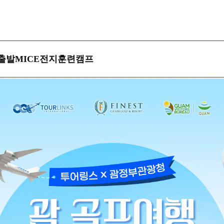
MICE
출발
전지훈련캠프