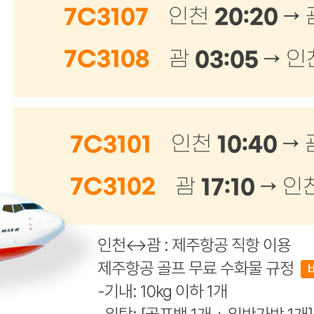
20:20 →
7C3107
인천
03:05 →
7C3108
괌
인
10:40 →
7C3101
인천
17:10 →
7C3102
괌
인
인천↔괌 : 제주항공 직항 이용
제주항공 골프 무료 수화물 규정
-기내: 10kg 이하 1개