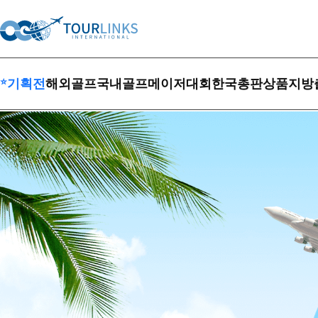
⭐
기획전
해외골프
국내골프
메이저대회
한국총판상품
지방