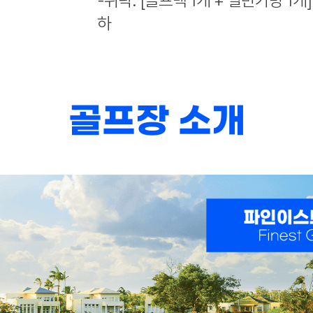
-위탁: [골프백 1개 + 일반가방 1개
하
골프장 소개