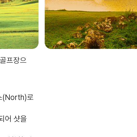
트 골프장으
(North)로
되어 샷을