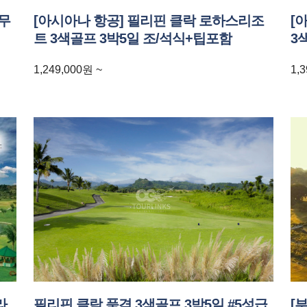
 무
[아시아나 항공] 필리핀 클락 로하스리조
[
트 3색골프 3박5일 조/석식+팁포함
3
1,249,000
원
~
1,3
라
필리핀 클락 품격 3색골프 3박5일 #5성급
[