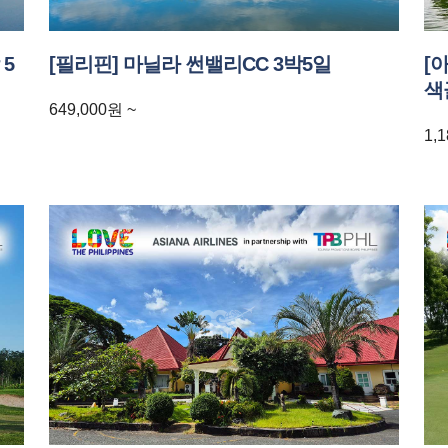
5
[필리핀] 마닐라 썬밸리CC 3박5일
[
색
649,000
원
~
1,1