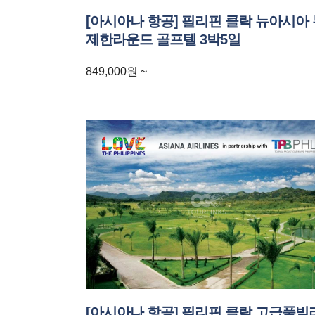
[아시아나 항공] 필리핀 클락 뉴아시아
제한라운드 골프텔 3박5일
849,000
원
~
[아시아나 항공] 필리핀 클락 고급풀빌