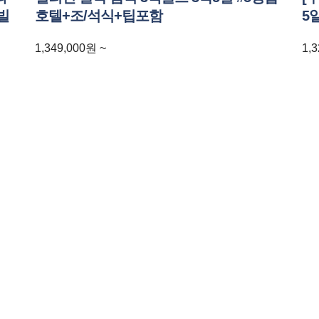
빌
호텔+조/석식+팁포함
5
1,349,000
원
~
1,3