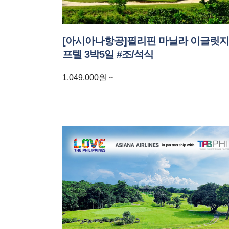
[아시아나항공]필리핀 마닐라 이글릿지
프텔 3박5일 #조/석식
1,049,000
원
~