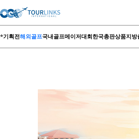
⭐
기획전
해외골프
국내골프
메이저대회
한국총판상품
지방