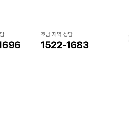
상담
호남 지역 상담
1696
1522-1683
여행약관
개인정보처리방침
이
역삼동, 위너스빌딩)
사업자등록번호 : 261-81-24343
통신판매업신고번호 : 제2022-서울강남
FAX : 02-565-8898
E-mail : tourlinks@naver.com
개인정보보호책임자 : 책임자 이희
D.
행업인허가보증보험
기획여행보증보험
한국여행업협회)
(한국여행업협회)