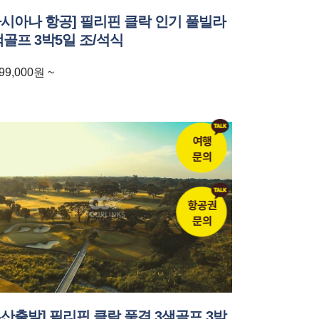
아시아나 항공] 필리핀 클락 인기 풀빌라
색골프 3박5일 조/석식
99,000
원
~
여행
문의
항공권
문의
부산출발] 필리핀 클락 품격 3색골프 3박