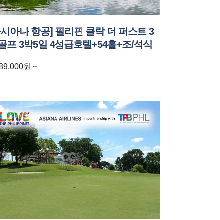
아시아나 항공] 필리핀 클락 더 퍼스트 3
골프 3박5일 4성급호텔+54홀+조/석식
89,000
원
~