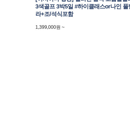
3색골프 3박5일 #하이클래스or나인 풀
라+조/석식포함
1,399,000
원
~