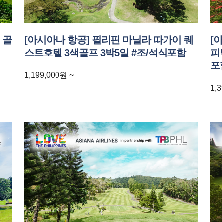
 골
[아시아나 항공] 필리핀 마닐라 따가이 퀘
[
스트호텔 3색골프 3박5일 #조/석식포함
피
포
1,199,000
원
~
1,3