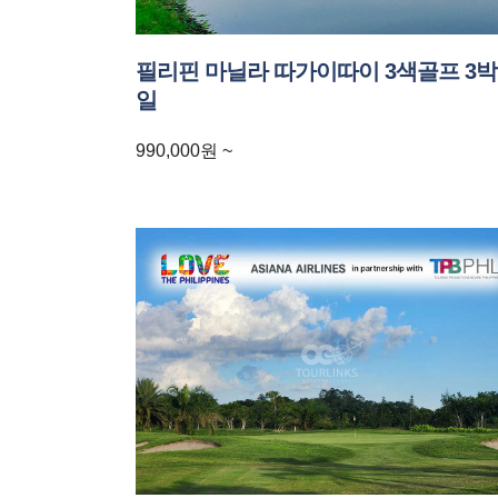
필리핀 마닐라 따가이따이 3색골프 3박 
일
990,000
원
~