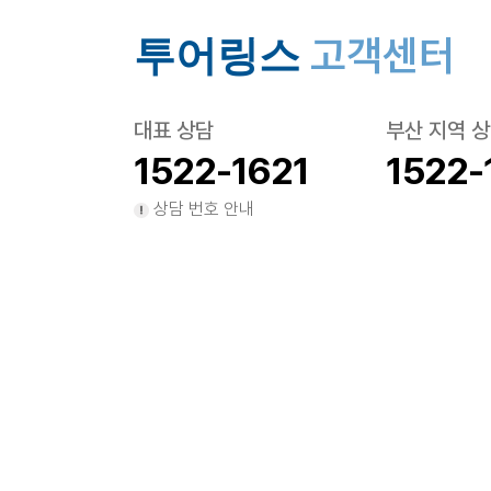
고객센터
투어링스
대표 상담
부산 지역 
1522-1621
1522-
상담 번호 안내
회사소개
서비스이용약관
(주)투어링스대표이사 : 장문수
주소 : 서울 강남구 역삼로 235, 2층(
여행상품문의 : 02-1522-1621
항공예약문의 : 02-2183-5078
COPYRIGHT 2022 Tourlinks Co., Ltd. ALL RIGHTS RESERVE
여
IATA 항공배상책임보험
(