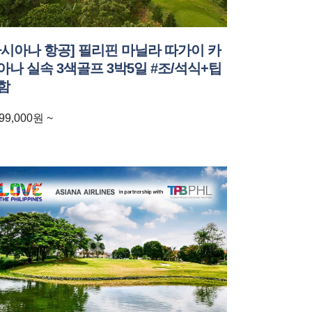
아시아나 항공] 필리핀 마닐라 따가이 카
아나 실속 3색골프 3박5일 #조/석식+팁
함
99,000
원
~