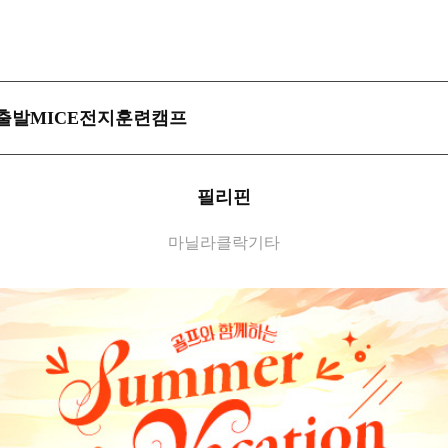
MICE
출발
전지훈련캠프
필리핀
마닐라
클락
기타