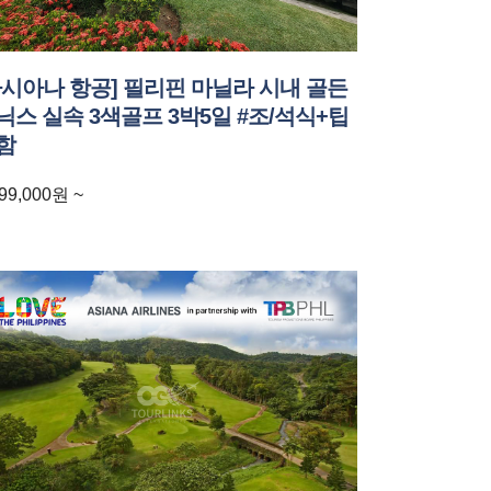
아시아나 항공] 필리핀 마닐라 시내 골든
닉스 실속 3색골프 3박5일 #조/석식+팁
함
99,000
원
~