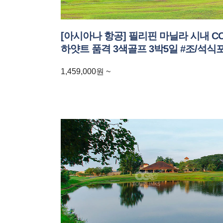
[아시아나 항공] 필리핀 마닐라 시내 C
하얏트 품격 3색골프 3박5일 #조/석식
1,459,000
원
~